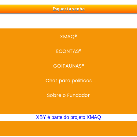
XMAQ®
ECONTAS®
GOITAUNAS®
Chat para politicos
Sobre o Fundador
XBY é parte do projeto XMAQ